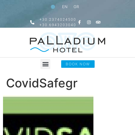
EN
GR
+30.2374024500
+30.6943203040
BOOK NOW
CovidSafegr