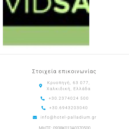
Στοιχεία επικοινωνίας
Κρυοπηγή, 63 077,
Χαλκιδική, Ελλάδα
+30.2374024 500
+30.6943203040
info@hotel-palladium.gr
MHTE: 0938K013A0370500