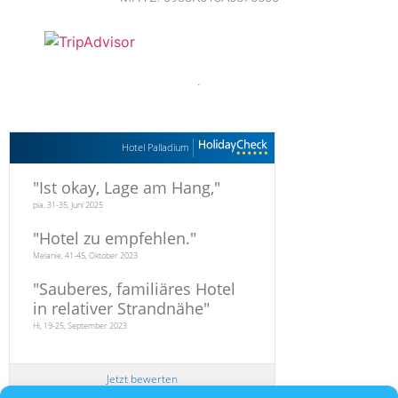
.
Hotel Palladium
"
Ist okay, Lage am Hang,
"
pia, 31-35, Juni 2025
"
Hotel zu empfehlen.
"
Melanie, 41-45, Oktober 2023
"
Sauberes, familiäres Hotel
in relativer Strandnähe
"
Hi, 19-25, September 2023
Jetzt bewerten