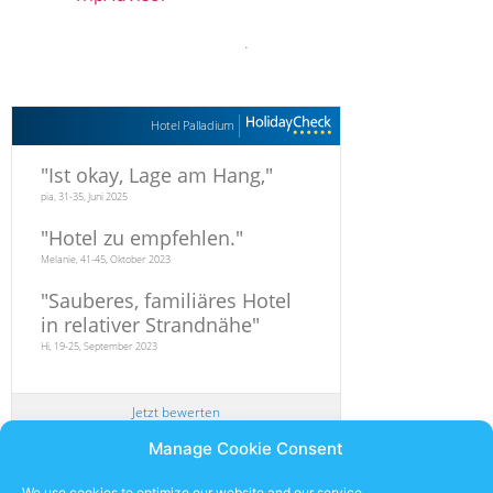
.
Hotel Palladium
"
Ist okay, Lage am Hang,
"
pia, 31-35, Juni 2025
"
Hotel zu empfehlen.
"
Melanie, 41-45, Oktober 2023
"
Sauberes, familiäres Hotel
in relativer Strandnähe
"
Hi, 19-25, September 2023
Jetzt bewerten
Manage Cookie Consent
Newsletter
We use cookies to optimize our website and our service.