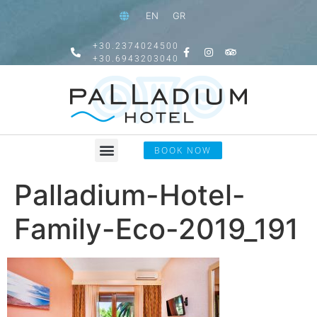
EN
GR
+30.2374024500
+30.6943203040
BOOK NOW
Palladium-Hotel-
Family-Eco-2019_191