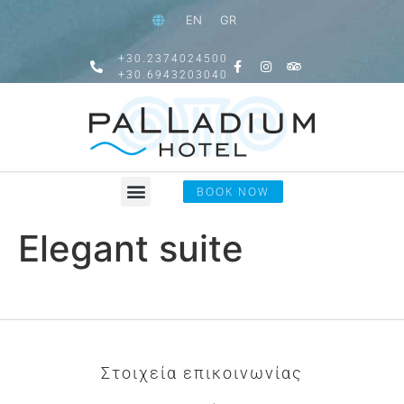
EN
GR
+30.2374024500
+30.6943203040
BOOK NOW
Elegant suite
Στοιχεία επικοινωνίας