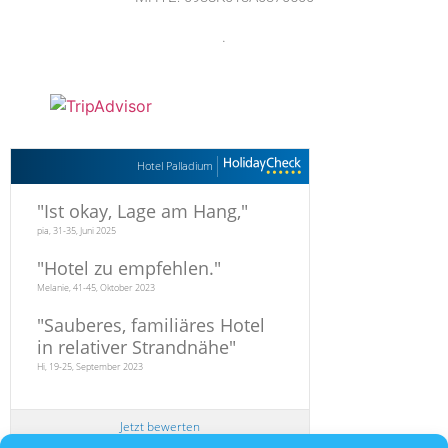
.
Hotel Palladium
"
Ist okay, Lage am Hang,
"
pia, 31-35, Juni 2025
"
Hotel zu empfehlen.
"
Melanie, 41-45, Oktober 2023
"
Sauberes, familiäres Hotel
in relativer Strandnähe
"
Hi, 19-25, September 2023
Jetzt bewerten