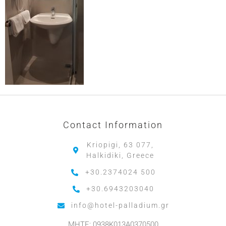
Contact Information
Kriopigi, 63 077,
Halkidiki, Greece
+30.2374024 500
+30.6943203040
info@hotel-palladium.gr
MHTE: 0938K013A0370500