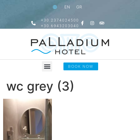
EN
GR
+30.2374024500
+30.6943203040
BOOK NOW
wc grey (3)