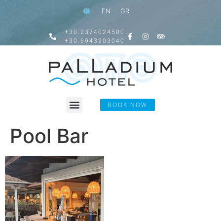
EN
GR
+30.2374024500
+30.6943203040
BOOK NOW
Pool Bar