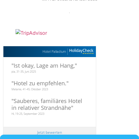
.
Hotel Palladium
"
Ist okay, Lage am Hang,
"
pia, 31-35, Juni 2025
"
Hotel zu empfehlen.
"
Melanie, 41-45, Oktober 2023
"
Sauberes, familiäres Hotel
in relativer Strandnähe
"
Hi, 19-25, September 2023
Jetzt bewerten