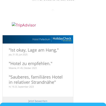
.
Hotel Palladium
"
Ist okay, Lage am Hang,
"
pia, 31-35, Juni 2025
"
Hotel zu empfehlen.
"
Melanie, 41-45, Oktober 2023
"
Sauberes, familiäres Hotel
in relativer Strandnähe
"
Hi, 19-25, September 2023
Jetzt bewerten