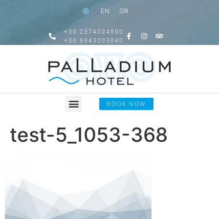
EN
GR
+30.2374024500
+30.6943203040
BOOK NOW
test-5_1053-368