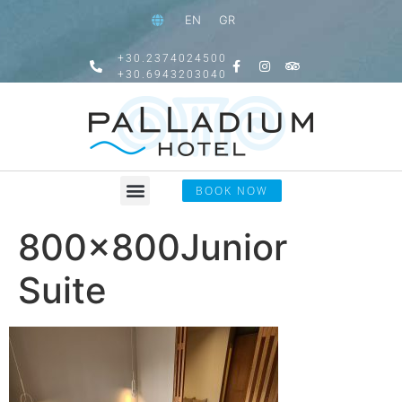
EN
GR
+30.2374024500
+30.6943203040
BOOK NOW
800x800Junior
Suite