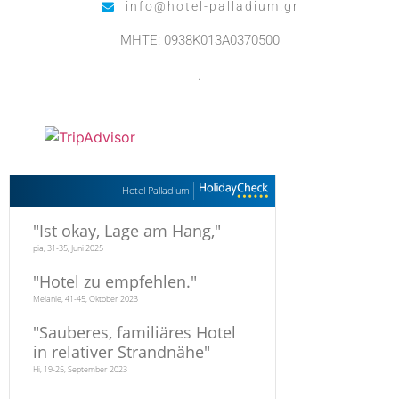
info@hotel-palladium.gr
MHTE: 0938K013A0370500
.
Hotel Palladium
"
Ist okay, Lage am Hang,
"
pia, 31-35, Juni 2025
"
Hotel zu empfehlen.
"
Melanie, 41-45, Oktober 2023
"
Sauberes, familiäres Hotel
in relativer Strandnähe
"
Hi, 19-25, September 2023