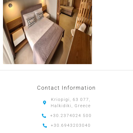
Contact Information
Kriopigi, 63 077,
Halkidiki, Greece
+30.2374024 500
+30.6943203040