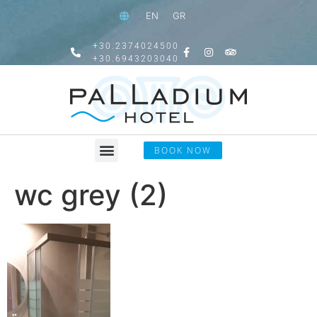
EN
GR
+30.2374024500
+30.6943203040
BOOK NOW
wc grey (2)