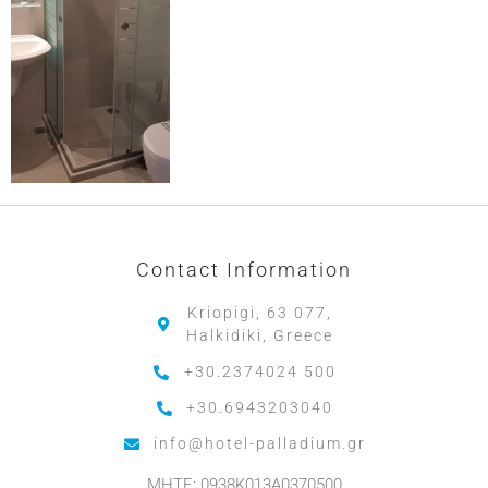
Contact Information
Kriopigi, 63 077,
Halkidiki, Greece
+30.2374024 500
+30.6943203040
info@hotel-palladium.gr
MHTE: 0938K013A0370500