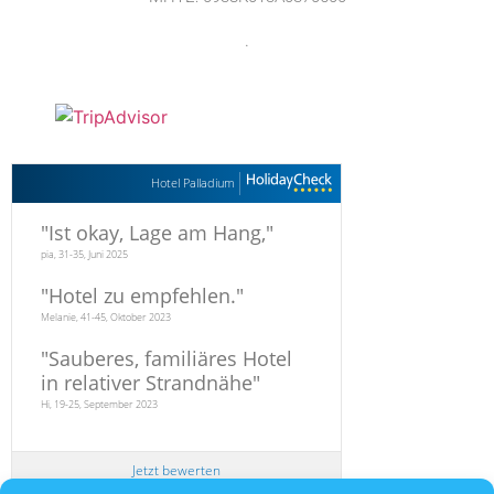
.
Hotel Palladium
"
Ist okay, Lage am Hang,
"
pia, 31-35, Juni 2025
"
Hotel zu empfehlen.
"
Melanie, 41-45, Oktober 2023
"
Sauberes, familiäres Hotel
in relativer Strandnähe
"
Hi, 19-25, September 2023
Jetzt bewerten